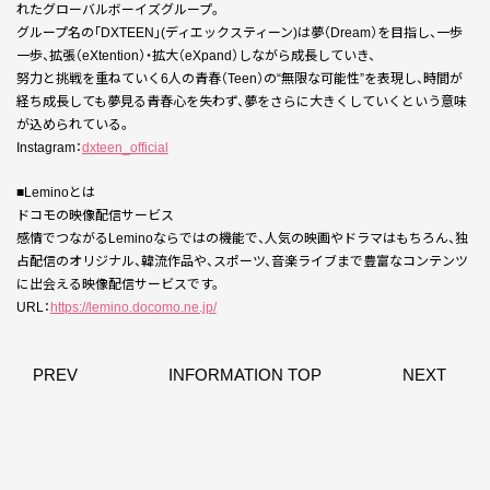
れたグローバルボーイズグループ。
グループ名の「DXTEEN」(ディエックスティーン)は夢（Dream）を目指し、一歩
一歩、拡張（eXtention）・拡大（eXpand）しながら成長していき、
努力と挑戦を重ねていく6人の青春（Teen）の“無限な可能性”を表現し、時間が
経ち成長しても夢見る青春心を失わず、夢をさらに大きくしていくという意味
が込められている。
Instagram：
dxteen_official
■Leminoとは
ドコモの映像配信サービス
感情でつながるLeminoならではの機能で、人気の映画やドラマはもちろん、独
占配信のオリジナル、韓流作品や、スポーツ、音楽ライブまで豊富なコンテンツ
に出会える映像配信サービスです。
URL：
https://lemino.docomo.ne.jp/
PREV
INFORMATION TOP
NEXT