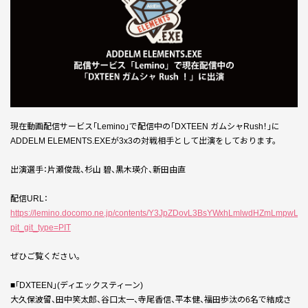
現在動画配信サービス「Lemino」で配信中の「DXTEEN ガムシャRush！」に
ADDELM ELEMENTS.EXEが3x3の対戦相手として出演をしております。
出演選手：片瀬俊哉、杉山 碧、黒木瑛介、新田由直
配信URL：
https://lemino.docomo.ne.jp/contents/Y3JpZDovL3BsYWxhLmlwdHZmL
pit_git_type=PIT
ぜひご覧ください。
■「DXTEEN」(ディエックスティーン)
大久保波留、田中笑太郎、谷口太一、寺尾香信、平本健、福田歩汰の6名で結成さ