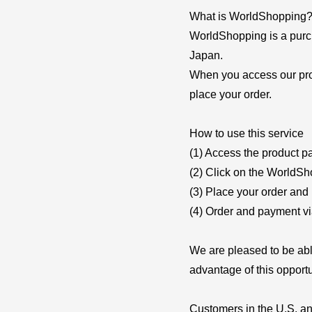
What is WorldShopping
WorldShopping is a purch
Japan.
When you access our pro
place your order.
How to use this service
(1) Access the product p
(2) Click on the WorldSh
(3) Place your order an
(4) Order and payment vi
We are pleased to be abl
advantage of this opportu
Customers in the U.S. an