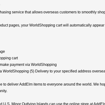
?
asing service that allows overseas customers to smoothly shop 
duct pages, your WorldShopping cart will automatically appear
age
opping cart
d make payment via WorldShopping
a WorldShopping (5) Delivery to your specified address oversea
e to deliver AddElm items to everyone around the world. We hop
nity.
d U.S. Minor Outlying Islands can use the online store at AddE